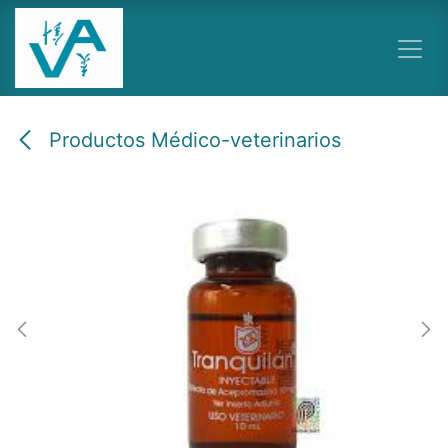
Ir al contenido
Productos Médico-veterinarios