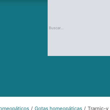
op
Blog
homeopáticos
Gotas homeopáticas
Trarnic-v