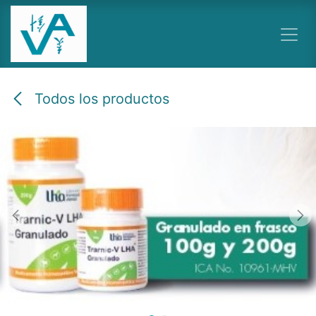
Ir al contenido
Todos los productos