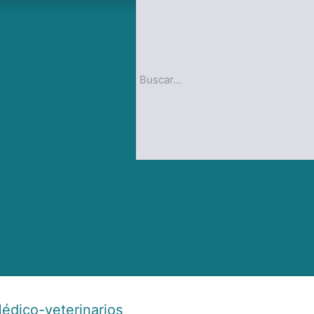
op
Blog
édico-veterinarios