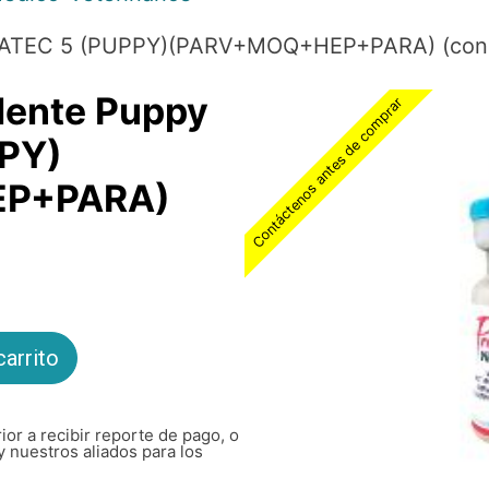
IRATEC 5 (PUPPY)(PARV+MOQ+HEP+PARA) (con 
lente Puppy
Contáctenos antes de comprar
PY)
P+PARA)
carrito
ior a recibir reporte de pago, o
y nuestros aliados para los