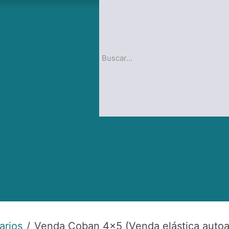
op
Blog
arios
Venda Coban 4×5 (Venda elástica autoa