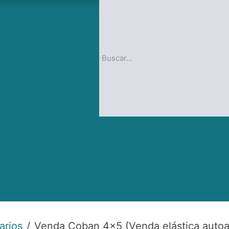
op
Blog
arios
Venda Coban 4×5 (Venda elástica autoa