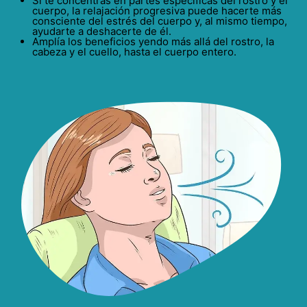
Si te concentras en partes específicas del rostro y el
cuerpo, la relajación progresiva puede hacerte más
consciente del estrés del cuerpo y, al mismo tiempo,
ayudarte a deshacerte de él.
Amplía los beneficios yendo más allá del rostro, la
cabeza y el cuello, hasta el cuerpo entero.