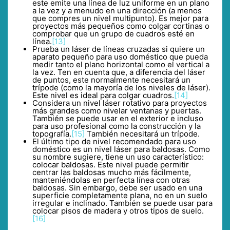
este emite una línea de luz uniforme en un plano
a la vez y a menudo en una dirección (a menos
que compres un nivel multipunto). Es mejor para
proyectos más pequeños como colgar cortinas o
comprobar que un grupo de cuadros esté en
línea.
[13]
Prueba un láser de líneas cruzadas si quiere un
aparato pequeño para uso doméstico que pueda
medir tanto el plano horizontal como el vertical a
la vez. Ten en cuenta que, a diferencia del láser
de puntos, este normalmente necesitará un
trípode (como la mayoría de los niveles de láser).
Este nivel es ideal para colgar cuadros.
[14]
Considera un nivel láser rotativo para proyectos
más grandes como nivelar ventanas y puertas.
También se puede usar en el exterior e incluso
para uso profesional como la construcción y la
topografía.
[15]
También necesitará un trípode.
El último tipo de nivel recomendado para uso
doméstico es un nivel láser para baldosas. Como
su nombre sugiere, tiene un uso característico:
colocar baldosas. Este nivel puede permitir
centrar las baldosas mucho más fácilmente,
manteniéndolas en perfecta línea con otras
baldosas. Sin embargo, debe ser usado en una
superficie completamente plana, no en un suelo
irregular e inclinado. También se puede usar para
colocar pisos de madera y otros tipos de suelo.
[16]