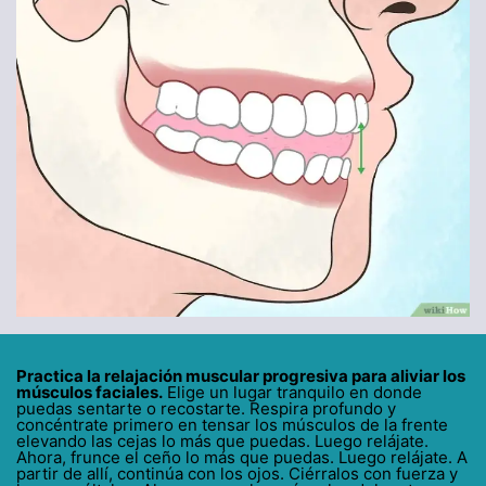
Practica la relajación muscular progresiva para aliviar los
músculos faciales.
Elige un lugar tranquilo en donde
puedas sentarte o recostarte. Respira profundo y
concéntrate primero en tensar los músculos de la frente
elevando las cejas lo más que puedas. Luego relájate.
Ahora, frunce el ceño lo más que puedas. Luego relájate. A
partir de allí, continúa con los ojos. Ciérralos con fuerza y