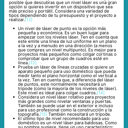
posible que descubras que un nivel láser es una gran
opción si quieres invertir en un dispositivo que sea
más preciso y portátil. Considera una variedad de
tipos dependiendo de tu presupuesto y el proyecto a
realizar.
[12]
Un nivel de láser de punto es la opción más
pequeña y económica. Es un buen lugar para
empezar con los niveles láser. Ten en cuenta que
este emite una línea de luz uniforme en un plano
a la vez y a menudo en una dirección (a menos
que compres un nivel multipunto). Es mejor para
proyectos más pequeños como colgar cortinas o
comprobar que un grupo de cuadros esté en
línea.
[13]
Prueba un láser de líneas cruzadas si quiere un
aparato pequeño para uso doméstico que pueda
medir tanto el plano horizontal como el vertical a
la vez. Ten en cuenta que, a diferencia del láser
de puntos, este normalmente necesitará un
trípode (como la mayoría de los niveles de láser).
Este nivel es ideal para colgar cuadros.
[14]
Considera un nivel láser rotativo para proyectos
más grandes como nivelar ventanas y puertas.
También se puede usar en el exterior e incluso
para uso profesional como la construcción y la
topografía.
[15]
También necesitará un trípode.
El último tipo de nivel recomendado para uso
doméstico es un nivel láser para baldosas. Como
su nombre sugiere, tiene un uso característico: