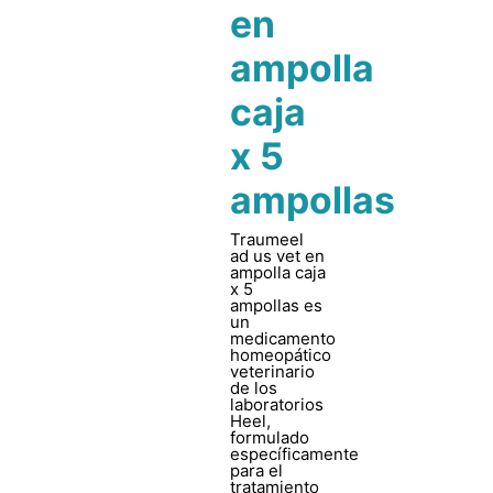
en
ampolla
caja
x 5
ampollas
Traumeel
ad us vet en
ampolla caja
x 5
ampollas es
un
medicamento
homeopático
veterinario
de los
laboratorios
Heel,
formulado
específicamente
para el
tratamiento