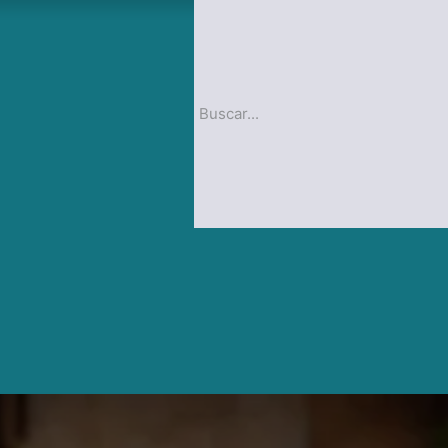
op
Blog