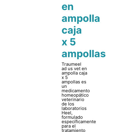
en
ampolla
caja
x 5
ampollas
Traumeel
ad us vet en
ampolla caja
x 5
ampollas es
un
medicamento
homeopático
veterinario
de los
laboratorios
Heel,
formulado
específicamente
para el
tratamiento