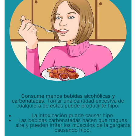
Consume menos bebidas alcohólicas y
carbonatadas.
Tomar una cantidad excesiva de
cualquiera de estas puede producirte hipo.
La intoxicación puede causar hipo.
Las bebidas carbonatadas hacen que tragues
aire y pueden irritar los músculos de la garganta
causando hipo.