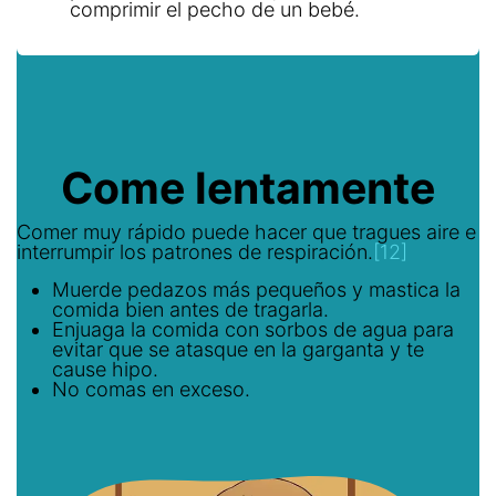
comprimir el pecho de un bebé.
Come lentamente
Comer muy rápido puede hacer que tragues aire e
interrumpir los patrones de respiración.
[12]
Muerde pedazos más pequeños y mastica la
comida bien antes de tragarla.
Enjuaga la comida con sorbos de agua para
evitar que se atasque en la garganta y te
cause hipo.
No comas en exceso.