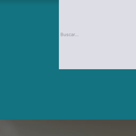
op
Blog