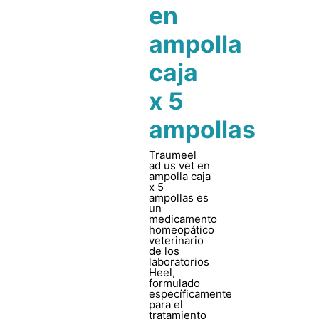
en
ampolla
caja
x 5
ampollas
Traumeel
ad us vet en
ampolla caja
x 5
ampollas es
un
medicamento
homeopático
veterinario
de los
laboratorios
Heel,
formulado
específicamente
para el
tratamiento