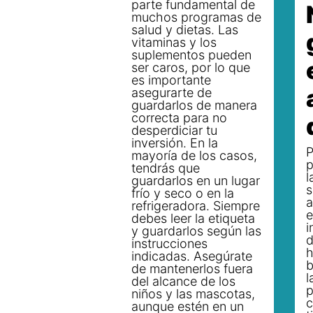
parte fundamental de
muchos programas de
salud y dietas. Las
vitaminas y los
suplementos pueden
ser caros, por lo que
es importante
asegurarte de
guardarlos de manera
correcta para no
desperdiciar tu
inversión. En la
P
mayoría de los casos,
p
tendrás que
l
guardarlos en un lugar
s
frío y seco o en la
a
refrigeradora. Siempre
e
debes leer la etiqueta
i
y guardarlos según las
d
instrucciones
h
indicadas. Asegúrate
b
de mantenerlos fuera
l
del alcance de los
p
niños y las mascotas,
c
aunque estén en un