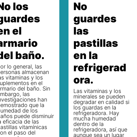
No los
No
guardes
guardes
en el
las
armario
pastillas
del baño.
en la
refrigerad
or lo general, las
ersonas almacenan
ora.
as vitaminas y los
uplementos en el
rmario del baño. Sin
Las vitaminas y los
mbargo, las
minerales se pueden
nvestigaciones han
degradar en calidad si
emostrado que la
los guardas en la
umedad de los
refrigeradora. Hay
años puede disminuir
mucha humedad
a eficacia de las
dentro de la
astillas vitamínicas
refrigeradora, así que
on el paso del
aunque sea un lugar