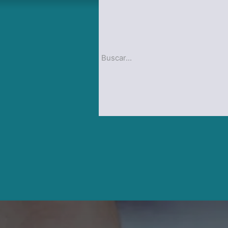
op
Blog