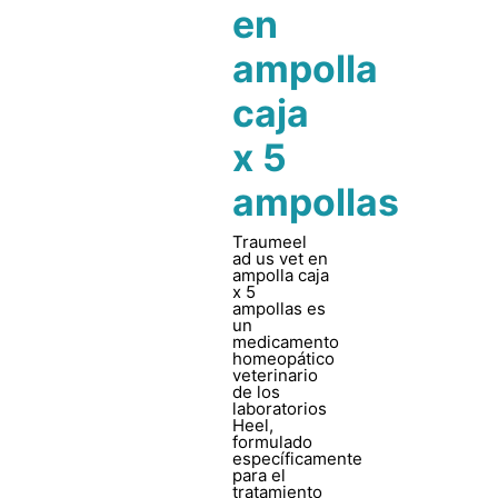
en
ampolla
caja
x 5
ampollas
Traumeel
ad us vet en
ampolla caja
x 5
ampollas es
un
medicamento
homeopático
veterinario
de los
laboratorios
Heel,
formulado
específicamente
para el
tratamiento