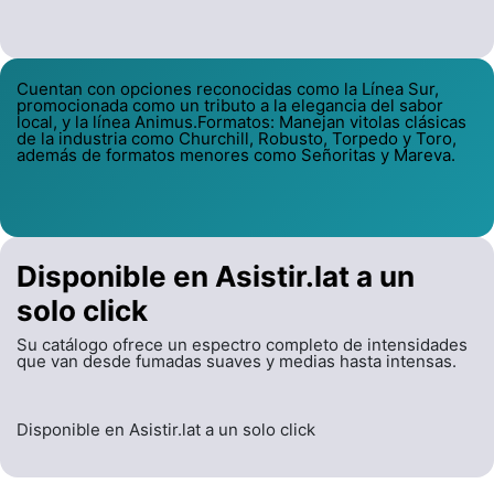
Cuentan con opciones reconocidas como la Línea Sur,
promocionada como un tributo a la elegancia del sabor
local, y la línea Animus.Formatos: Manejan vitolas clásicas
de la industria como Churchill, Robusto, Torpedo y Toro,
además de formatos menores como Señoritas y Mareva.
Disponible en Asistir.lat a un
solo click
Su catálogo ofrece un espectro completo de intensidades
que van desde fumadas suaves y medias hasta intensas.
Disponible en Asistir.lat a un solo click