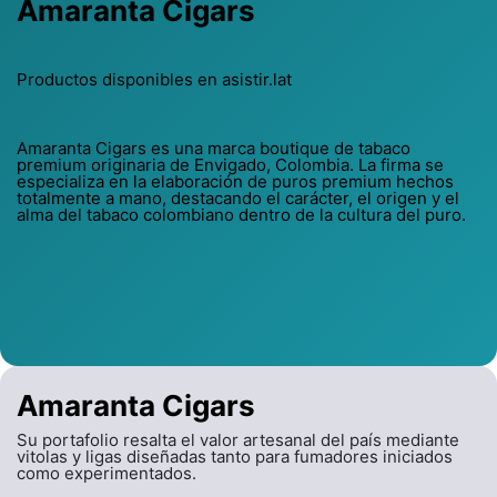
Amaranta Cigars
Productos disponibles en asistir.lat
Amaranta Cigars es una marca boutique de tabaco
premium originaria de Envigado, Colombia. La firma se
especializa en la elaboración de puros premium hechos
totalmente a mano, destacando el carácter, el origen y el
alma del tabaco colombiano dentro de la cultura del puro.
Amaranta Cigars
Su portafolio resalta el valor artesanal del país mediante
vitolas y ligas diseñadas tanto para fumadores iniciados
como experimentados.