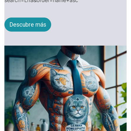
search=Lha&order=name+asc
Descubre más