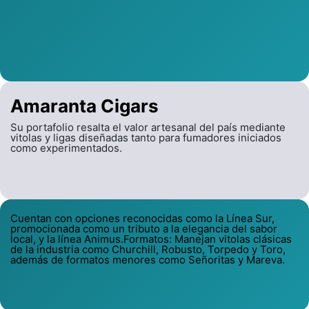
Amaranta Cigars
Su portafolio resalta el valor artesanal del país mediante
vitolas y ligas diseñadas tanto para fumadores iniciados
como experimentados.
Cuentan con opciones reconocidas como la Línea Sur,
promocionada como un tributo a la elegancia del sabor
local, y la línea Animus.Formatos: Manejan vitolas clásicas
de la industria como Churchill, Robusto, Torpedo y Toro,
además de formatos menores como Señoritas y Mareva.