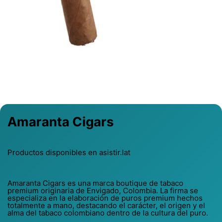
Previous
Next
Amaranta Cigars
Productos disponibles en asistir.lat
Amaranta Cigars es una marca boutique de tabaco
premium originaria de Envigado, Colombia. La firma se
especializa en la elaboración de puros premium hechos
totalmente a mano, destacando el carácter, el origen y el
alma del tabaco colombiano dentro de la cultura del puro.