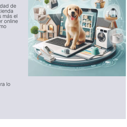
idad de
tienda
s más el
r online
smo
ra lo