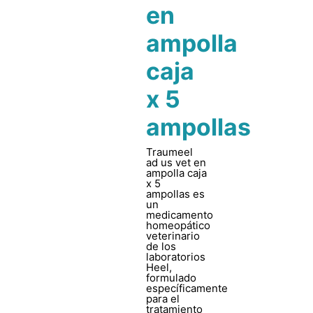
en
ampolla
caja
x 5
ampollas
Traumeel
ad us vet en
ampolla caja
x 5
ampollas es
un
medicamento
homeopático
veterinario
de los
laboratorios
Heel,
formulado
específicamente
para el
tratamiento