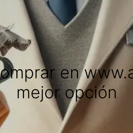
omprar en www.asi
mejor opción