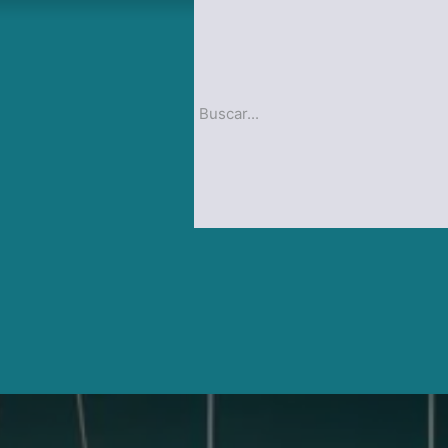
op
Blog