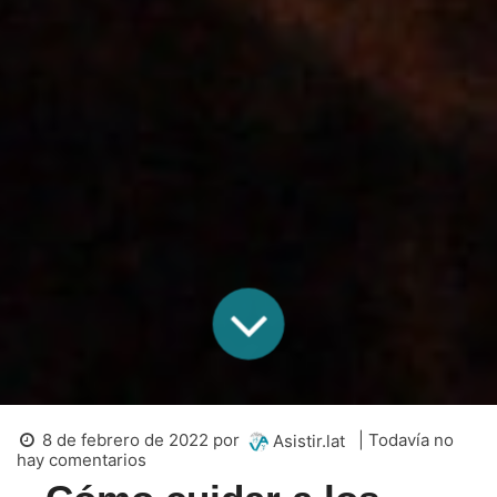
8 de febrero de 2022
por
| Todavía no
Asistir.lat
hay comentarios