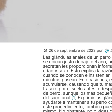
26 de septiembre de 2023
por
A
Las glándulas anales de un perro
se ubican justo debajo del ano, u
secretan les proporcionan informa
edad y sexo. Esto explica la razón
cuando se conocen e insisten en 
mientras pasean. En ocasiones, el
acumularse, causando que tu masc
trasero por el suelo antes o desp
de perro, aunque los más pequeñ
del saco anal.
[1]
Exprimir las glá
ayudarte a mantener a tu perro có
este procedimiento, también puede
mismo. No obstante, no olvides q