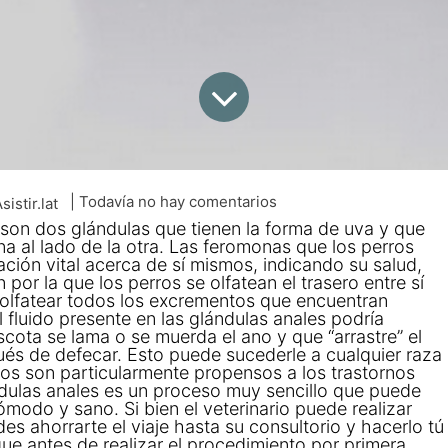
| Todavía no hay comentarios
sistir.lat
 son dos glándulas que tienen la forma de uva y que
na al lado de la otra. Las feromonas que los perros
ción vital acerca de sí mismos, indicando su salud,
 por la que los perros se olfatean el trasero entre sí
olfatear todos los excrementos que encuentran
 fluido presente en las glándulas anales podría
ota se lama o se muerda el ano y que “arrastre” el
ués de defecar. Esto puede sucederle a cualquier raza
os son particularmente propensos a los trastornos
ndulas anales es un proceso muy sencillo que puede
modo y sano. Si bien el veterinario puede realizar
s ahorrarte el viaje hasta su consultorio y hacerlo tú
ue antes de realizar el procedimiento por primera