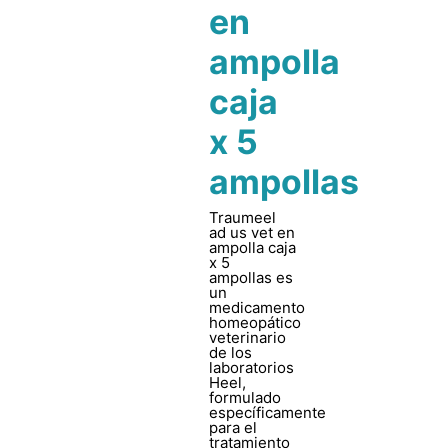
en
ampolla
caja
x 5
ampollas
Traumeel
ad us vet en
ampolla caja
x 5
ampollas es
un
medicamento
homeopático
veterinario
de los
laboratorios
Heel,
formulado
específicamente
para el
tratamiento