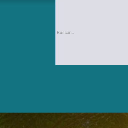
op
Blog