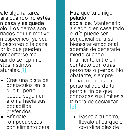
ale alguna tarea
Haz que tu amigo
ara cuando no estés
peludo
n casa y se quede
socialice.
Mantenerlo
olo.
Los perros son
aislado o en casa todo
riados por un motivo
el día puede ser
n específico, ya sea
perjudicial para su
l pastoreo o la caza,
bienestar emocional
or lo que pueden
además de generarle
omportarse mal
miedo cuando
uando se reprimen
finalmente entre en
stos instintos
contacto con otras
aturales.
[1]
personas o perros. No
obstante, siempre
Crea una pista de
toma en cuenta la
obstáculos en la
personalidad de tu
que tu perro
perro a fin de que
pueda seguir un
conozcas sus límites a
aroma hacia sus
la hora de socializar.
bocadillos
[2]
preferidos.
Bríndale
Pasea a tu perro,
rompecabezas
llévalo al parque o
con alimento para
coordina días de