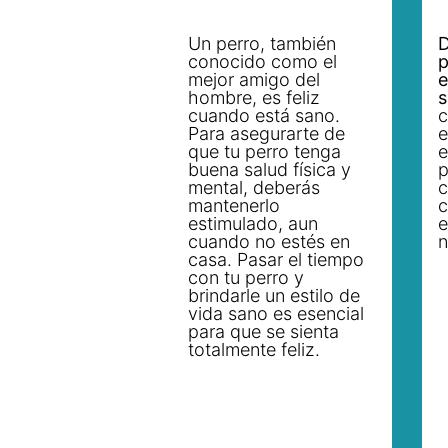
Un perro, también
D
conocido como el
p
mejor amigo del
e
hombre, es feliz
s
cuando está sano.
c
Para asegurarte de
e
que tu perro tenga
e
buena salud física y
p
mental, deberás
c
mantenerlo
c
estimulado, aun
e
cuando no estés en
n
casa. Pasar el tiempo
con tu perro y
brindarle un estilo de
vida sano es esencial
para que se sienta
totalmente feliz.