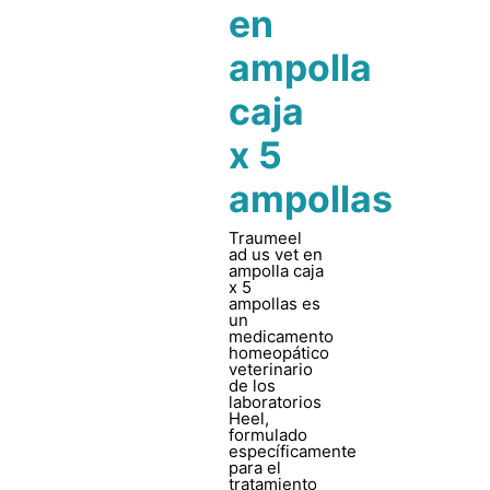
en
ampolla
caja
x 5
ampollas
Traumeel
ad us vet en
ampolla caja
x 5
ampollas es
un
medicamento
homeopático
veterinario
de los
laboratorios
Heel,
formulado
específicamente
para el
tratamiento