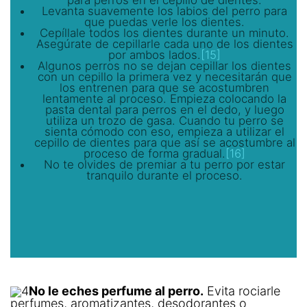
para perros en el cepillo de dientes.
Levanta suavemente los labios del perro para
que puedas verle los dientes.
Cepíllale todos los dientes durante un minuto.
Asegúrate de cepillarle cada uno de los dientes
por ambos lados.
[15]
Algunos perros no se dejan cepillar los dientes
con un cepillo la primera vez y necesitarán que
los entrenen para que se acostumbren
lentamente al proceso. Empieza colocando la
pasta dental para perros en el dedo, y luego
utiliza un trozo de gasa. Cuando tu perro se
sienta cómodo con eso, empieza a utilizar el
cepillo de dientes para que así se acostumbre al
proceso de forma gradual.
[16]
No te olvides de premiar a tu perro por estar
tranquilo durante el proceso.
4
No le eches perfume al perro.
Evita rociarle
perfumes, aromatizantes, desodorantes o