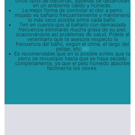
otros tipos de bacterias, aquellas se desarrollan
en un ambiente cálido y húmedo.
La mejor forma de controlar el olor a perro
mojado es bañarlo frecuentemente y mantenerlo
lo más seco posible entre cada baño.
Ten en cuenta que al bañarlo con demasiada
frecuencia eliminarás mucha grasa de su piel,
ocasionándole así problemas de salud. Pídele al
veterinario que te asesore respecto la
frecuencia del baño, según el clima, el largo del
pelaje, etc.
[6]
Es recomendable que en lo posible evites que tu
perro se revuelque hasta que se haya secado
completamente, ya que el pelo húmedo absorbe
fácilmente los olores.