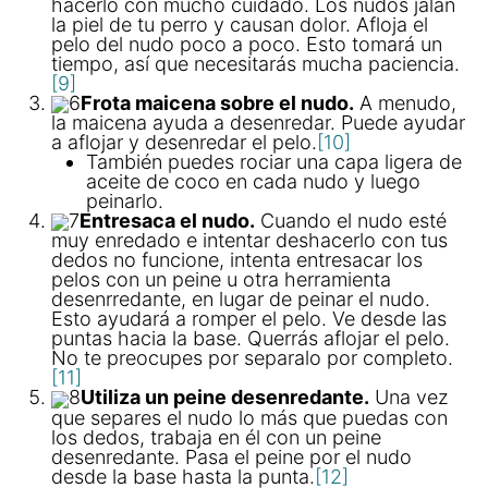
hacerlo con mucho cuidado. Los nudos jalan
la piel de tu perro y causan dolor. Afloja el
pelo del nudo poco a poco. Esto tomará un
tiempo, así que necesitarás mucha paciencia.
[9]
6
Frota maicena sobre el nudo.
A menudo,
la maicena ayuda a desenredar. Puede ayudar
a aflojar y desenredar el pelo.
[10]
También puedes rociar una capa ligera de
aceite de coco en cada nudo y luego
peinarlo.
7
Entresaca el nudo.
Cuando el nudo esté
muy enredado e intentar deshacerlo con tus
dedos no funcione, intenta entresacar los
pelos con un peine u otra herramienta
desenrredante, en lugar de peinar el nudo.
Esto ayudará a romper el pelo. Ve desde las
puntas hacia la base. Querrás aflojar el pelo.
No te preocupes por separalo por completo.
[11]
8
Utiliza un peine desenredante.
Una vez
que separes el nudo lo más que puedas con
los dedos, trabaja en él con un peine
desenredante. Pasa el peine por el nudo
desde la base hasta la punta.
[12]