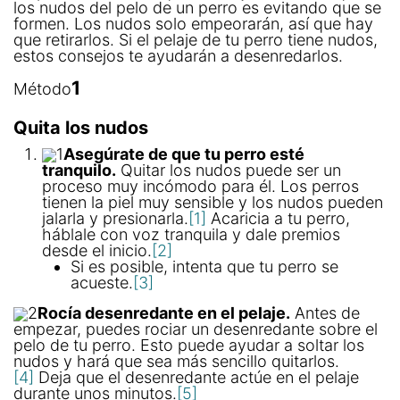
los nudos del pelo de un perro es evitando que se
formen. Los nudos solo empeorarán, así que hay
que retirarlos. Si el pelaje de tu perro tiene nudos,
estos consejos te ayudarán a desenredarlos.
1
Método
Quita los nudos
1
Asegúrate de que tu perro esté
tranquilo.
Quitar los nudos puede ser un
proceso muy incómodo para él. Los perros
tienen la piel muy sensible y los nudos pueden
jalarla y presionarla.
[1]
Acaricia a tu perro,
háblale con voz tranquila y dale premios
desde el inicio.
[2]
Si es posible, intenta que tu perro se
acueste.
[3]
2
Rocía desenredante en el pelaje.
Antes de
empezar, puedes rociar un desenredante sobre el
pelo de tu perro. Esto puede ayudar a soltar los
nudos y hará que sea más sencillo quitarlos.
[4]
Deja que el desenredante actúe en el pelaje
durante unos minutos.
[5]