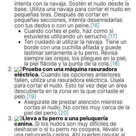
intenta con la navaja. Sostén el nudo desde la
base. Utiliza una navaja para cortar el nudo en
pequeñas tiras. Después de cortar en
pequeñas secciones, intenta desenredarlas
con tus dedos o con un peine.
[16]
Cuando cortes el pelo, haz como si
estuvieras utilizando un serrucho.
[17]
Ten cuidado al utilizar la navaja. Tiene un
borde con una cuchilla afilada y puede
lastimar seriamente a tu perro. Revisa
siempre las orejas, los pliegues en la piel,
la piel flácida y la punta de la cola.
[18]
2
Prueba con una máquina rasuradora
eléctrica.
Cuando las opciones anteriores
fallen, utiliza una rasuradora eléctrica. Úsala
para cortar el nudo. Esto tal vez deje un área
descubierta en la zona en la que cortaste el
pelo.
[19]
Asegúrate de prestar atención mientras
cortas el nudo. No cortes muy cerca de la
piel del perro.
[20]
3
Lleva a tu perro a una peluquería
canina.
Si los nudos son muy difíciles de
deshacer o si tu perro no coopera, llévalo a
una peluquería canina. Ahí pueden rasurar al