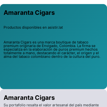
Amaranta Cigars
Productos disponibles en asistir.lat
Amaranta Cigars es una marca boutique de tabaco
premium originaria de Envigado, Colombia. La firma se
especializa en la elaboración de puros premium hechos
totalmente a mano, destacando el carácter, el origen y el
alma del tabaco colombiano dentro de la cultura del puro.
Amaranta Cigars
Su portafolio resalta el valor artesanal del país mediante