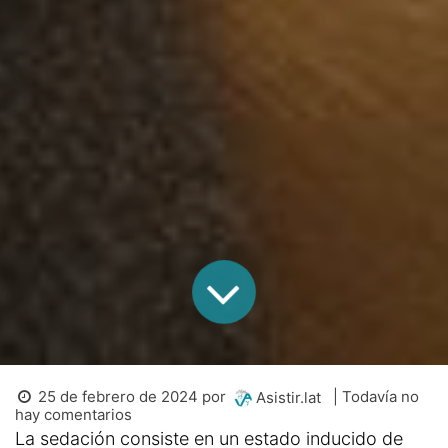
25 de febrero de 2024
por
| Todavía no
Asistir.lat
hay comentarios
La sedación consiste en un estado inducido de