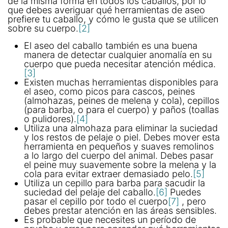
de la misma forma en todos los caballos, por lo
que debes averiguar qué herramientas de aseo
prefiere tu caballo, y cómo le gusta que se utilicen
sobre su cuerpo.
[2]
El aseo del caballo también es una buena
manera de detectar cualquier anomalía en su
cuerpo que pueda necesitar atención médica.
[3]
Existen muchas herramientas disponibles para
el aseo, como picos para cascos, peines
(almohazas, peines de melena y cola), cepillos
(para barba, o para el cuerpo) y paños (toallas
o pulidores).
[4]
Utiliza una almohaza para eliminar la suciedad
y los restos de pelaje o piel. Debes mover esta
herramienta en pequeños y suaves remolinos
a lo largo del cuerpo del animal. Debes pasar
el peine muy suavemente sobre la melena y la
cola para evitar extraer demasiado pelo.
[5]
Utiliza un cepillo para barba para sacudir la
suciedad del pelaje del caballo.
[6]
Puedes
pasar el cepillo por todo el cuerpo
[7]
, pero
debes prestar atención en las áreas sensibles.
Es probable que necesites un período de