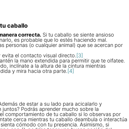
 tu caballo
 manera correcta.
Si tu caballo se siente ansioso
narlo, es probable que lo estés haciendo mal.
as personas (o cualquier animal) que se acercan por
evita el contacto visual directo.
[3]
ntén la mano extendida para permitir que te olfatee.
do, inclínate a la altura de la cintura mientras
ida y mira hacia otra parte.
[4]
demás de estar a su lado para acicalarlo y
n juntos? Podrás aprender mucho sobre la
 el comportamiento de tu caballo si lo observas por
ntate cerca mientras tu caballo deambula o interactúa
e sienta cómodo con tu presencia. Asimismo, si