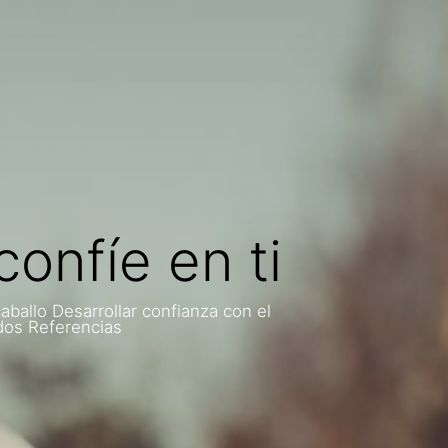
onfíe en ti
aballo Desarrollar confianza con el
ados Referencias