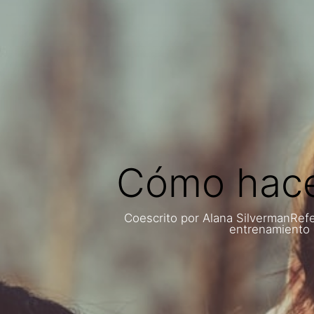
Cómo hacer
Coescrito por Alana SilvermanRefer
entrenamiento D