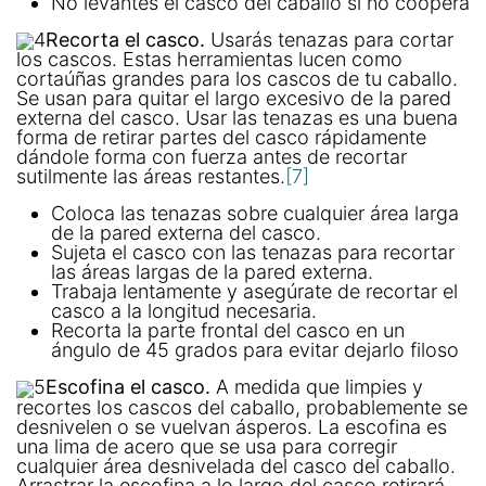
No levantes el casco del caballo si no coopera
4
Recorta el casco.
Usarás tenazas para cortar
los cascos. Estas herramientas lucen como
cortaúñas grandes para los cascos de tu caballo.
Se usan para quitar el largo excesivo de la pared
externa del casco. Usar las tenazas es una buena
forma de retirar partes del casco rápidamente
dándole forma con fuerza antes de recortar
sutilmente las áreas restantes.
[7]
Coloca las tenazas sobre cualquier área larga
de la pared externa del casco.
Sujeta el casco con las tenazas para recortar
las áreas largas de la pared externa.
Trabaja lentamente y asegúrate de recortar el
casco a la longitud necesaria.
Recorta la parte frontal del casco en un
ángulo de 45 grados para evitar dejarlo filoso
5
Escofina el casco.
A medida que limpies y
recortes los cascos del caballo, probablemente se
desnivelen o se vuelvan ásperos. La escofina es
una lima de acero que se usa para corregir
cualquier área desnivelada del casco del caballo.
Arrastrar la escofina a lo largo del casco retirará