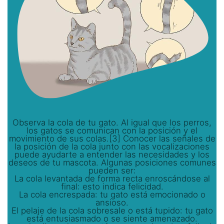
Observa la cola de tu gato. Al igual que los perros,
los gatos se comunican con la posición y el
movimiento de sus colas.[3] Conocer las señales de
la posición de la cola junto con las vocalizaciones
puede ayudarte a entender las necesidades y los
deseos de tu mascota. Algunas posiciones comunes
pueden ser:
La cola levantada de forma recta enroscándose al
final: esto indica felicidad.
La cola encrespada: tu gato está emocionado o
ansioso.
El pelaje de la cola sobresale o está tupido: tu gato
está entusiasmado o se siente amenazado.