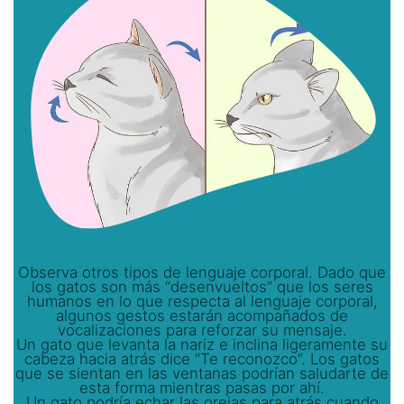
Observa otros tipos de lenguaje corporal. Dado que
los gatos son más “desenvueltos” que los seres
humanos en lo que respecta al lenguaje corporal,
algunos gestos estarán acompañados de
vocalizaciones para reforzar su mensaje.
Un gato que levanta la nariz e inclina ligeramente su
cabeza hacia atrás dice “Te reconozco”. Los gatos
que se sientan en las ventanas podrían saludarte de
esta forma mientras pasas por ahí.
Un gato podría echar las orejas para atrás cuando