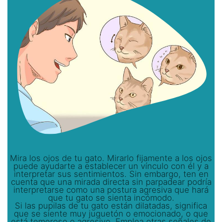
Mira los ojos de tu gato. Mirarlo fijamente a los ojos
puede ayudarte a establecer un vínculo con él y a
interpretar sus sentimientos. Sin embargo, ten en
cuenta que una mirada directa sin parpadear podría
interpretarse como una postura agresiva que hará
que tu gato se sienta incómodo.
Si las pupilas de tu gato están dilatadas, significa
que se siente muy juguetón o emocionado, o que
está temeroso o agresivo. Emplea otras señales de