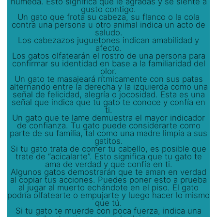
húmeda. Esto significa que le agradas y se siente a
gusto contigo.
Un gato que frota su cabeza, su flanco o la cola
contra una persona u otro animal indica un acto de
saludo.
Los cabezazos juguetones indican amabilidad y
afecto.
Los gatos olfatearán el rostro de una persona para
confirmar su identidad en base a la familiaridad del
olor.
Un gato te masajeará rítmicamente con sus patas
alternando entre la derecha y la izquierda como una
señal de felicidad, alegría o jocosidad. Esta es una
señal que indica que tu gato te conoce y confía en
ti.
Un gato que te lame demuestra el mayor indicador
de confianza. Tu gato puede considerarte como
parte de su familia, tal como una madre limpia a sus
gatitos.
Si tu gato trata de comer tu cabello, es posible que
trate de “acicalarte”. Esto significa que tu gato te
ama de verdad y que confía en ti.
Algunos gatos demostrarán que te aman en verdad
al copiar tus acciones. Puedes poner esto a prueba
al jugar al muerto echándote en el piso. El gato
podría olfatearte o empujarte y luego hacer lo mismo
que tú.
Si tu gato te muerde con poca fuerza, indica una