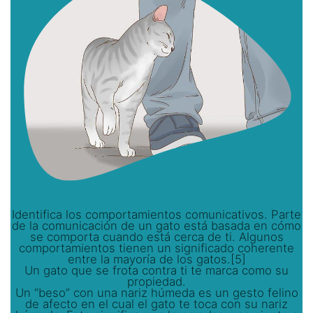
Identifica los comportamientos comunicativos. Parte
de la comunicación de un gato está basada en cómo
se comporta cuando está cerca de ti. Algunos
comportamientos tienen un significado coherente
entre la mayoría de los gatos.[5]
Un gato que se frota contra ti te marca como su
propiedad.
Un “beso” con una nariz húmeda es un gesto felino
de afecto en el cual el gato te toca con su nariz