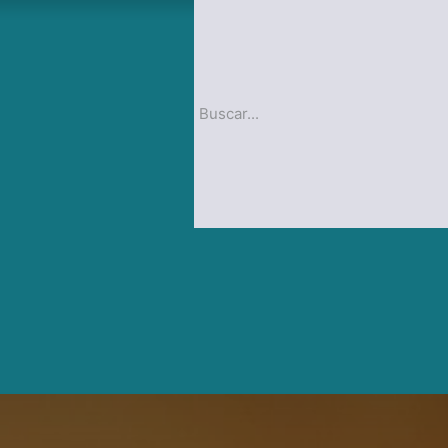
op
Blog