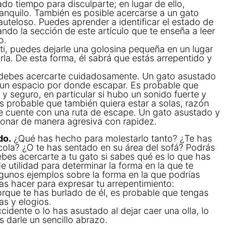
o tiempo para disculparte; en lugar de ello,
anquilo. También es posible acercarse a un gato
uteloso. Puedes aprender a identificar el estado de
do la sección de este artículo que te enseña a leer
o.
 ti, puedes dejarle una golosina pequeña en un lugar
a. De esta forma, él sabrá que estás arrepentido y
, debes acercarte cuidadosamente. Un gato asustado
un espacio por donde escapar. Es probable que
y seguro, en particular si hubo un sonido fuerte y
s probable que también quiera estar a solas, razón
ue cuente con una ruta de escape. Un gato asustado y
ionar de manera agresiva con rapidez.
do.
¿Qué has hecho para molestarlo tanto? ¿Te has
 cola? ¿O te has sentado en su área del sofá? Podrás
ebes acercarte a tu gato si sabes qué es lo que has
 utilidad para determinar la forma en la que te
lgunos ejemplos sobre la forma en la que podrías
as hacer para expresar tu arrepentimiento:
orque te has burlado de él, es probable que tengas
as y elogios.
ccidente o lo has asustado al dejar caer una olla, lo
s darle un sencillo abrazo.