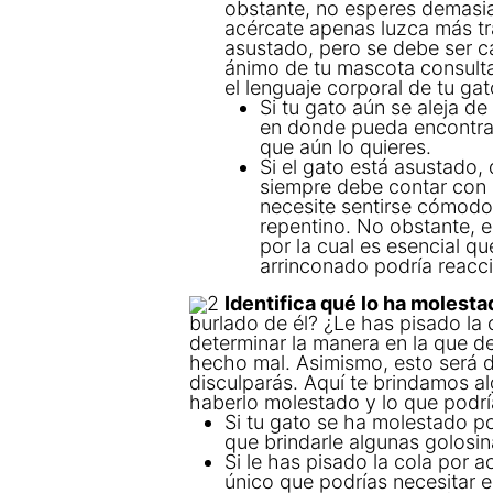
obstante, no esperes demasiad
acércate apenas luzca más tr
asustado, pero se debe ser ca
ánimo de tu mascota consultan
el lenguaje corporal de tu gat
Si tu gato aún se aleja de
en donde pueda encontrarl
que aún lo quieres.
Si el gato está asustado
siempre debe contar con 
necesite sentirse cómodo 
repentino. No obstante, e
por la cual es esencial q
arrinconado podría reacc
2
Identifica qué lo ha molesta
burlado de él? ¿Le has pisado la
determinar la manera en la que d
hecho mal. Asimismo, esto será de
disculparás. Aquí te brindamos a
haberlo molestado y lo que podrí
Si tu gato se ha molestado p
que brindarle algunas golosin
Si le has pisado la cola por a
único que podrías necesitar e