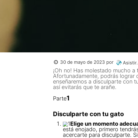
30 de mayo de 2023
por
Asistir.
¡Oh no! Has molestado mucho a tu
Afortunadamente, podrás lograr qu
enseñaremos a disculparte con t
así evitarás que te arañe.
1
Parte
Disculparte con tu gato
1
Elige un momento adecua
está enojado, primero tendrás
acercarte para disculparte. S