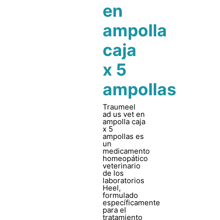
en
ampolla
caja
x 5
ampollas
Traumeel
ad us vet en
ampolla caja
x 5
ampollas es
un
medicamento
homeopático
veterinario
de los
laboratorios
Heel,
formulado
específicamente
para el
tratamiento