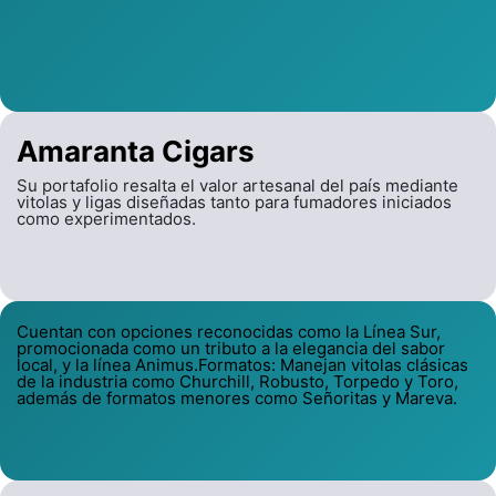
Amaranta Cigars
Su portafolio resalta el valor artesanal del país mediante
vitolas y ligas diseñadas tanto para fumadores iniciados
como experimentados.
Cuentan con opciones reconocidas como la Línea Sur,
promocionada como un tributo a la elegancia del sabor
local, y la línea Animus.Formatos: Manejan vitolas clásicas
de la industria como Churchill, Robusto, Torpedo y Toro,
además de formatos menores como Señoritas y Mareva.