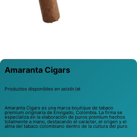
Previous
Next
Amaranta Cigars
Productos disponibles en asistir.lat
Amaranta Cigars es una marca boutique de tabaco
premium originaria de Envigado, Colombia. La firma se
especializa en la elaboración de puros premium hechos
totalmente a mano, destacando el carácter, el origen y el
alma del tabaco colombiano dentro de la cultura del puro.