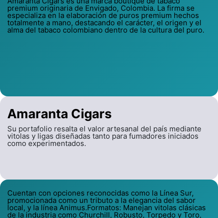
Amaranta Cigars es una marca boutique de tabaco
premium originaria de Envigado, Colombia. La firma se
especializa en la elaboración de puros premium hechos
totalmente a mano, destacando el carácter, el origen y el
alma del tabaco colombiano dentro de la cultura del puro.
Amaranta Cigars
Su portafolio resalta el valor artesanal del país mediante
vitolas y ligas diseñadas tanto para fumadores iniciados
como experimentados.
Cuentan con opciones reconocidas como la Línea Sur,
promocionada como un tributo a la elegancia del sabor
local, y la línea Animus.Formatos: Manejan vitolas clásicas
de la industria como Churchill, Robusto, Torpedo y Toro,