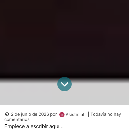
2 de junio de 2026
por
| Todavía no hay
Asistir.lat
comentarios
Empiece a escribir aquí...