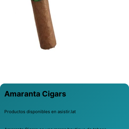
Previous
Next
Amaranta Cigars
Productos disponibles en asistir.lat