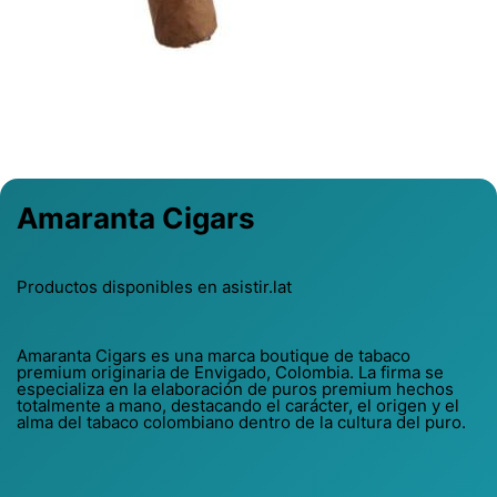
Previous
Next
Amaranta Cigars
Productos disponibles en asistir.lat
Amaranta Cigars es una marca boutique de tabaco
premium originaria de Envigado, Colombia. La firma se
especializa en la elaboración de puros premium hechos
totalmente a mano, destacando el carácter, el origen y el
alma del tabaco colombiano dentro de la cultura del puro.