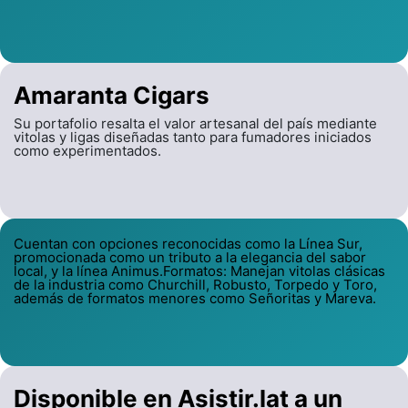
Amaranta Cigars
Su portafolio resalta el valor artesanal del país mediante
vitolas y ligas diseñadas tanto para fumadores iniciados
como experimentados.
Cuentan con opciones reconocidas como la Línea Sur,
promocionada como un tributo a la elegancia del sabor
local, y la línea Animus.Formatos: Manejan vitolas clásicas
de la industria como Churchill, Robusto, Torpedo y Toro,
además de formatos menores como Señoritas y Mareva.
Disponible en Asistir.lat a un