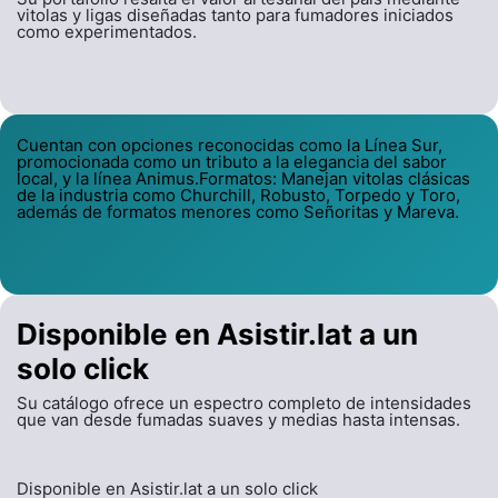
vitolas y ligas diseñadas tanto para fumadores iniciados
como experimentados.
Cuentan con opciones reconocidas como la Línea Sur,
promocionada como un tributo a la elegancia del sabor
local, y la línea Animus.Formatos: Manejan vitolas clásicas
de la industria como Churchill, Robusto, Torpedo y Toro,
además de formatos menores como Señoritas y Mareva.
Disponible en Asistir.lat a un
solo click
Su catálogo ofrece un espectro completo de intensidades
que van desde fumadas suaves y medias hasta intensas.
Disponible en Asistir.lat a un solo click