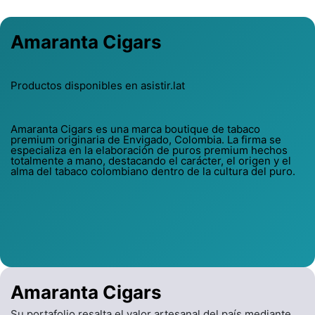
Amaranta Cigars
Productos disponibles en asistir.lat
Amaranta Cigars es una marca boutique de tabaco
premium originaria de Envigado, Colombia. La firma se
especializa en la elaboración de puros premium hechos
totalmente a mano, destacando el carácter, el origen y el
alma del tabaco colombiano dentro de la cultura del puro.
Amaranta Cigars
Su portafolio resalta el valor artesanal del país mediante