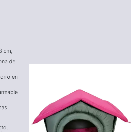
3 cm,
lona de
forro en
sarmable
nas.
cto,