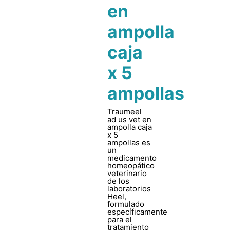
en
ampolla
caja
x 5
ampollas
Traumeel
ad us vet en
ampolla caja
x 5
ampollas es
un
medicamento
homeopático
veterinario
de los
laboratorios
Heel,
formulado
específicamente
para el
tratamiento