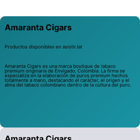
Amaranta Cigars
Productos disponibles en asistir.lat
Amaranta Cigars es una marca boutique de tabaco
premium originaria de Envigado, Colombia. La firma se
especializa en la elaboración de puros premium hechos
totalmente a mano, destacando el carácter, el origen y el
alma del tabaco colombiano dentro de la cultura del puro.
Amaranta Cigars