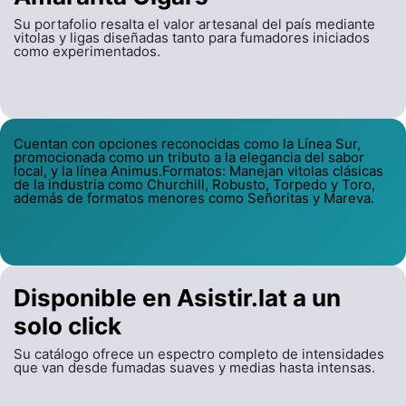
Su portafolio resalta el valor artesanal del país mediante
vitolas y ligas diseñadas tanto para fumadores iniciados
como experimentados.
Cuentan con opciones reconocidas como la Línea Sur,
promocionada como un tributo a la elegancia del sabor
local, y la línea Animus.Formatos: Manejan vitolas clásicas
de la industria como Churchill, Robusto, Torpedo y Toro,
además de formatos menores como Señoritas y Mareva.
Disponible en Asistir.lat a un
solo click
Su catálogo ofrece un espectro completo de intensidades
que van desde fumadas suaves y medias hasta intensas.