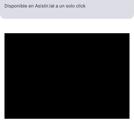
Disponible en Asistir.lat a un solo click
UN ENCABEZADO
LLAMATIVO