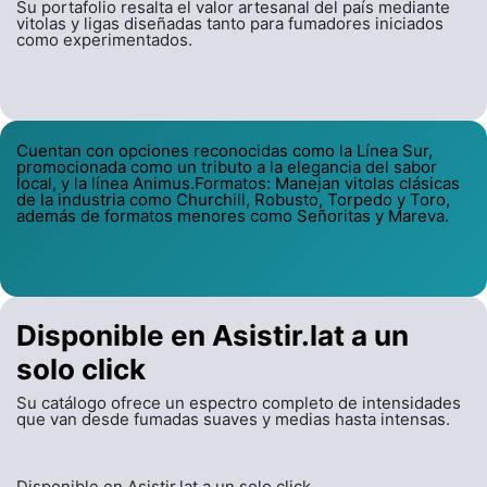
Su portafolio resalta el valor artesanal del país mediante
vitolas y ligas diseñadas tanto para fumadores iniciados
como experimentados.
Cuentan con opciones reconocidas como la Línea Sur,
promocionada como un tributo a la elegancia del sabor
local, y la línea Animus.Formatos: Manejan vitolas clásicas
de la industria como Churchill, Robusto, Torpedo y Toro,
además de formatos menores como Señoritas y Mareva.
Disponible en Asistir.lat a un
solo click
Su catálogo ofrece un espectro completo de intensidades
que van desde fumadas suaves y medias hasta intensas.
Disponible en Asistir.lat a un solo click