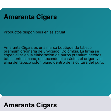
Amaranta Cigars
Productos disponibles en asistir.lat
Amaranta Cigars es una marca boutique de tabaco
premium originaria de Envigado, Colombia. La firma se
especializa en la elaboración de puros premium hechos
totalmente a mano, destacando el carácter, el origen y el
alma del tabaco colombiano dentro de la cultura del puro.
Amaranta Cigars