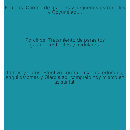
Equinos: Control de grandes y pequeños estróngilos
y Oxyuris equi.
Porcinos: Tratamiento de parásitos
gastrointestinales y nodulares.
Perros y Gatos: Efectivo contra gusanos redondos,
anquilostomas y Giardia sp, compralo hoy mismo en
asistir.lat