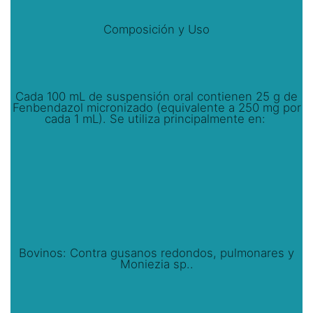
Composición y Uso
Cada 100 mL de suspensión oral contienen 25 g de
Fenbendazol micronizado (equivalente a 250 mg por
cada 1 mL). Se utiliza principalmente en:
Bovinos: Contra gusanos redondos, pulmonares y
Moniezia sp..