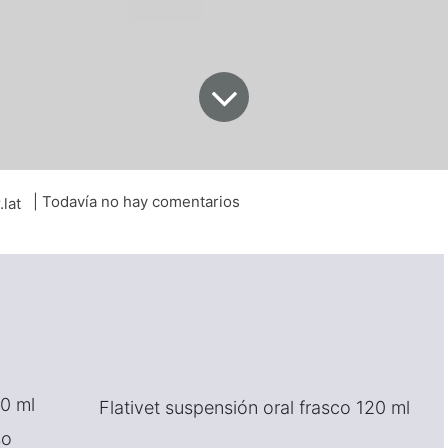
| Todavía no hay comentarios
.lat
20 ml
Flativet suspensión oral frasco 120 ml
so