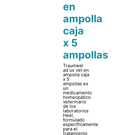
en
ampolla
caja
x 5
ampollas
Traumeel
ad us vet en
ampolla caja
x 5
ampollas es
un
medicamento
homeopático
veterinario
de los
laboratorios
Heel,
formulado
específicamente
para el
tratamiento