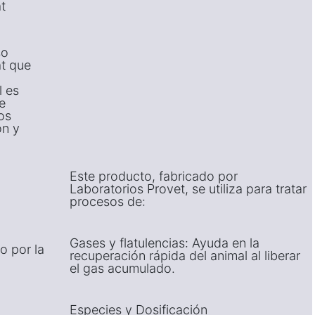
at
so
at que
l es
e
os
ón y
Este producto, fabricado por
Laboratorios Provet, se utiliza para tratar
procesos de:
Gases y flatulencias: Ayuda en la
o por la
recuperación rápida del animal al liberar
el gas acumulado.
Especies y Dosificación