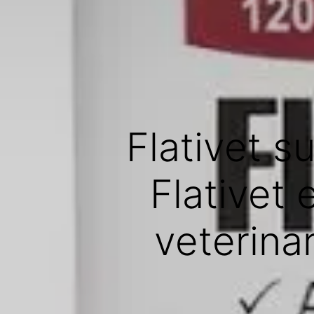
Flativet s
Flativet
veterinar