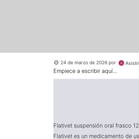
24 de marzo de 2026
por
Asistir
Empiece a escribir aquí...
Flativet suspensión oral frasco 1
Flativet es un medicamento de u