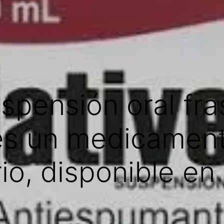
uspensión oral fr
 es un medicamen
io, disponible en a