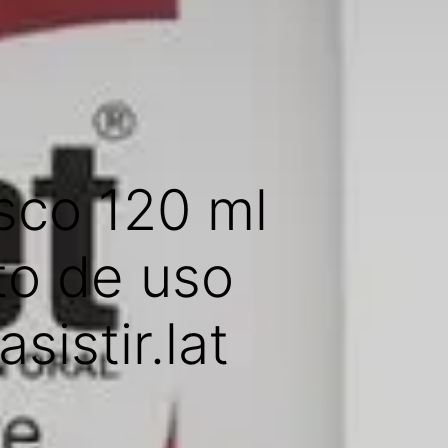
asco 120 ml
to de uso
sistir.lat