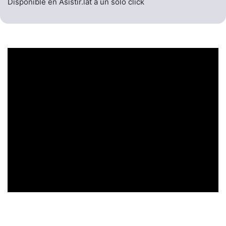
Disponible en Asistir.lat a un solo click
UN ENCABEZADO
LLAMATIVO