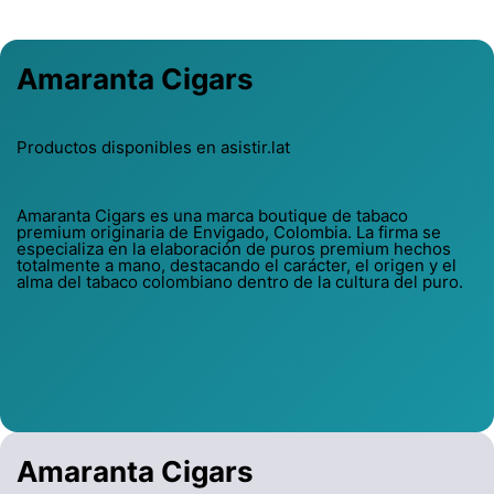
Amaranta Cigars
Productos disponibles en asistir.lat
Amaranta Cigars es una marca boutique de tabaco
premium originaria de Envigado, Colombia. La firma se
especializa en la elaboración de puros premium hechos
totalmente a mano, destacando el carácter, el origen y el
alma del tabaco colombiano dentro de la cultura del puro.
Amaranta Cigars