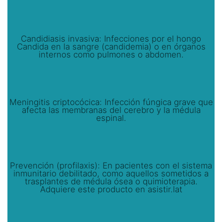
Candidiasis invasiva: Infecciones por el hongo
Candida en la sangre (candidemia) o en órganos
internos como pulmones o abdomen.
Meningitis criptocócica: Infección fúngica grave que
afecta las membranas del cerebro y la médula
espinal.
Prevención (profilaxis): En pacientes con el sistema
inmunitario debilitado, como aquellos sometidos a
trasplantes de médula ósea o quimioterapia.
Adquiere este producto en asistir.lat