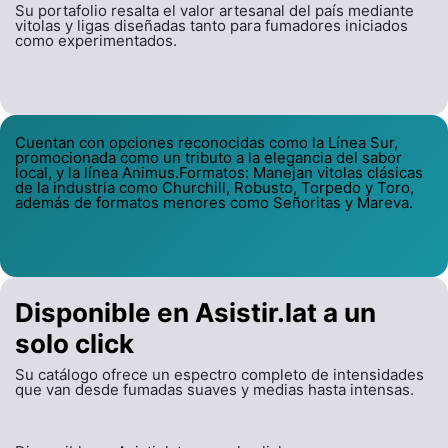
Su portafolio resalta el valor artesanal del país mediante
vitolas y ligas diseñadas tanto para fumadores iniciados
como experimentados.
Cuentan con opciones reconocidas como la Línea Sur,
promocionada como un tributo a la elegancia del sabor
local, y la línea Animus.Formatos: Manejan vitolas clásicas
de la industria como Churchill, Robusto, Torpedo y Toro,
además de formatos menores como Señoritas y Mareva.
Disponible en Asistir.lat a un
solo click
Su catálogo ofrece un espectro completo de intensidades
que van desde fumadas suaves y medias hasta intensas.