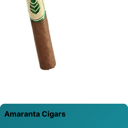
Previous
Next
Amaranta Cigars