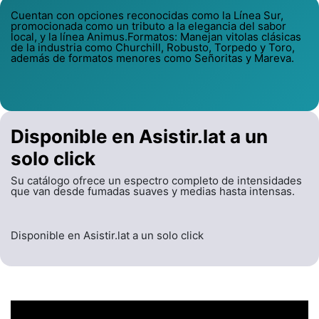
Cuentan con opciones reconocidas como la Línea Sur,
promocionada como un tributo a la elegancia del sabor
local, y la línea Animus.Formatos: Manejan vitolas clásicas
de la industria como Churchill, Robusto, Torpedo y Toro,
además de formatos menores como Señoritas y Mareva.
Disponible en Asistir.lat a un
solo click
Su catálogo ofrece un espectro completo de intensidades
que van desde fumadas suaves y medias hasta intensas.
Disponible en Asistir.lat a un solo click