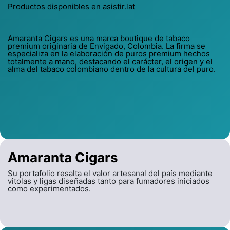
Productos disponibles en asistir.lat
Amaranta Cigars es una marca boutique de tabaco
premium originaria de Envigado, Colombia. La firma se
especializa en la elaboración de puros premium hechos
totalmente a mano, destacando el carácter, el origen y el
alma del tabaco colombiano dentro de la cultura del puro.
Amaranta Cigars
Su portafolio resalta el valor artesanal del país mediante
vitolas y ligas diseñadas tanto para fumadores iniciados
como experimentados.