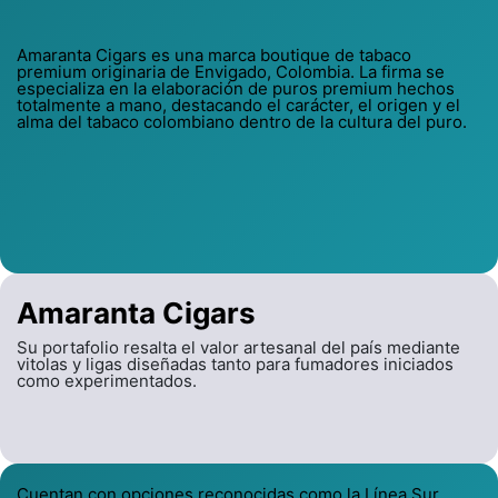
Amaranta Cigars es una marca boutique de tabaco
premium originaria de Envigado, Colombia. La firma se
especializa en la elaboración de puros premium hechos
totalmente a mano, destacando el carácter, el origen y el
alma del tabaco colombiano dentro de la cultura del puro.
Amaranta Cigars
Su portafolio resalta el valor artesanal del país mediante
vitolas y ligas diseñadas tanto para fumadores iniciados
como experimentados.
Cuentan con opciones reconocidas como la Línea Sur,