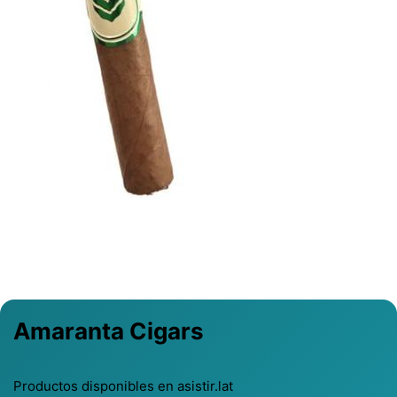
Previous
Next
Amaranta Cigars
Productos disponibles en asistir.lat