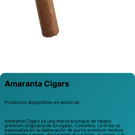
Previous
Next
Amaranta Cigars
Productos disponibles en asistir.lat
Amaranta Cigars es una marca boutique de tabaco
premium originaria de Envigado, Colombia. La firma se
especializa en la elaboración de puros premium hechos
totalmente a mano, destacando el carácter, el origen y el