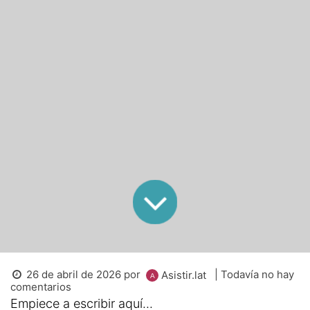
26 de abril de 2026
por
| Todavía no hay
Asistir.lat
comentarios
Empiece a escribir aquí...