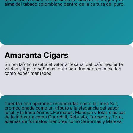
alma del tabaco colombiano dentro de la cultura del puro.
Amaranta Cigars
Su portafolio resalta el valor artesanal del país mediante
vitolas y ligas diseñadas tanto para fumadores iniciados
como experimentados.
Cuentan con opciones reconocidas como la Línea Sur,
promocionada como un tributo a la elegancia del sabor
local, y la línea Animus.Formatos: Manejan vitolas clásicas
de la industria como Churchill, Robusto, Torpedo y Toro,
además de formatos menores como Señoritas y Mareva.