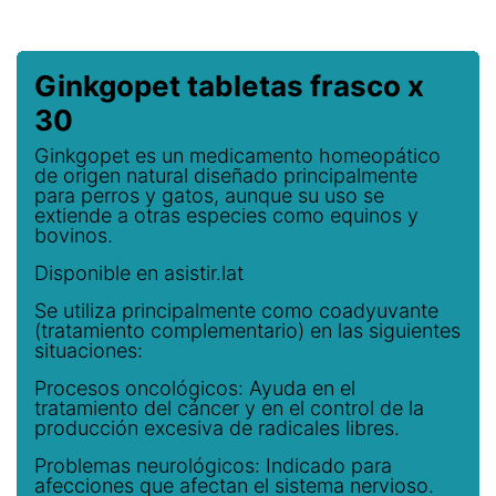
Ginkgopet tabletas frasco x
30
Ginkgopet es un medicamento homeopático
de origen natural diseñado principalmente
para perros y gatos, aunque su uso se
extiende a otras especies como equinos y
bovinos.
Disponible en asistir.lat
Se utiliza principalmente como coadyuvante
(tratamiento complementario) en las siguientes
situaciones:
Procesos oncológicos: Ayuda en el
tratamiento del cáncer y en el control de la
producción excesiva de radicales libres.
Problemas neurológicos: Indicado para
afecciones que afectan el sistema nervioso.