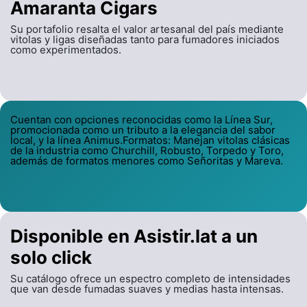
Amaranta Cigars
Su portafolio resalta el valor artesanal del país mediante
vitolas y ligas diseñadas tanto para fumadores iniciados
como experimentados.
Cuentan con opciones reconocidas como la Línea Sur,
promocionada como un tributo a la elegancia del sabor
local, y la línea Animus.Formatos: Manejan vitolas clásicas
de la industria como Churchill, Robusto, Torpedo y Toro,
además de formatos menores como Señoritas y Mareva.
Disponible en Asistir.lat a un
solo click
Su catálogo ofrece un espectro completo de intensidades
que van desde fumadas suaves y medias hasta intensas.