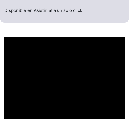
Disponible en Asistir.lat a un solo click
UN ENCABEZADO
LLAMATIVO