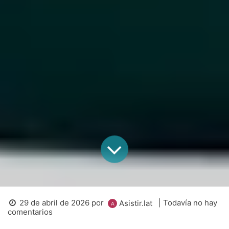
29 de abril de 2026
por
| Todavía no hay
Asistir.lat
comentarios