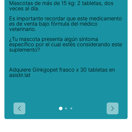
Mascotas de más de 15 kg: 2 tabletas, dos
veces al día.
Es importante recordar que este medicamento
es de venta bajo fórmula del médico
veterinario.
¿Tu mascota presenta algún síntoma
específico por el cual estés considerando este
suplemento?
Adquiere Ginkgopet frasco x 30 tabletas en
asistir.lat
Anterior
Siguien