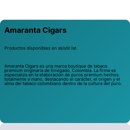
Previous
Next
Amaranta Cigars
Productos disponibles en asistir.lat
Amaranta Cigars es una marca boutique de tabaco
premium originaria de Envigado, Colombia. La firma se
especializa en la elaboración de puros premium hechos
totalmente a mano, destacando el carácter, el origen y el
alma del tabaco colombiano dentro de la cultura del puro.