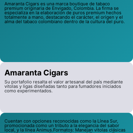
Amaranta Cigars es una marca boutique de tabaco
premium originaria de Envigado, Colombia. La firma se
especializa en la elaboración de puros premium hechos
totalmente a mano, destacando el carácter, el origen y el
alma del tabaco colombiano dentro de la cultura del puro.
Amaranta Cigars
Su portafolio resalta el valor artesanal del país mediante
vitolas y ligas diseñadas tanto para fumadores iniciados
como experimentados.
Cuentan con opciones reconocidas como la Línea Sur,
promocionada como un tributo a la elegancia del sabor
local, y la línea Animus.Formatos: Manejan vitolas clásicas