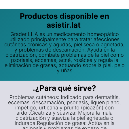
Productos disponible en
asistir.lat
Grader LHA es un medicamento homeopático
utilizado principalmente para tratar afecciones
cutáneas crónicas y agudas, piel seca o agrietada,
y problemas de descamación. Ayuda en la
cicatrización, combate problemas de la piel como
psoriasis, eccemas, acné, rosácea y regula la
eliminación de grasas, actuando sobre la piel, pelo
y uñas
.¿Para qué sirve?
Problemas cutáneos: Indicado para dermatitis,
eccemas, descamación, psoriasis, liquen plano,
impétigo, urticaria y prurito (picazón) con
ardor.Cicatriza y suaviza: Mejora la mala
cicatrización y suaviza la piel agrietada o
indurada.Regulación de grasa: Actúa en la
adiposis y problemas de exceso de