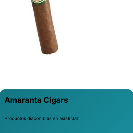
Previous
Next
Amaranta Cigars
Productos disponibles en asistir.lat