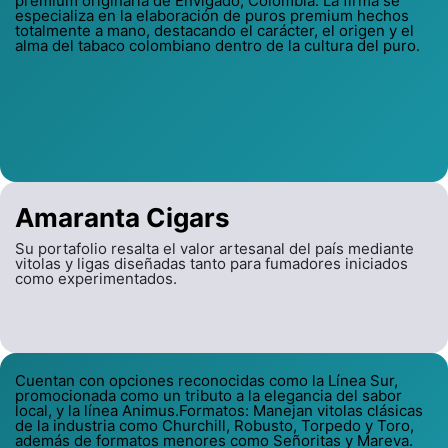
premium originaria de Envigado, Colombia. La firma se
especializa en la elaboración de puros premium hechos
totalmente a mano, destacando el carácter, el origen y el
alma del tabaco colombiano dentro de la cultura del puro.
Amaranta Cigars
Su portafolio resalta el valor artesanal del país mediante
vitolas y ligas diseñadas tanto para fumadores iniciados
como experimentados.
Cuentan con opciones reconocidas como la Línea Sur,
promocionada como un tributo a la elegancia del sabor
local, y la línea Animus.Formatos: Manejan vitolas clásicas
de la industria como Churchill, Robusto, Torpedo y Toro,
además de formatos menores como Señoritas y Mareva.