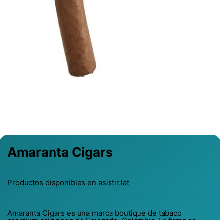
Previous
Next
Amaranta Cigars
Productos disponibles en asistir.lat
Amaranta Cigars es una marca boutique de tabaco