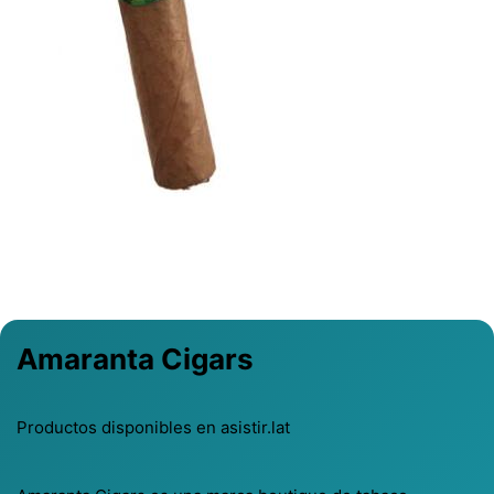
Previous
Next
Amaranta Cigars
Productos disponibles en asistir.lat