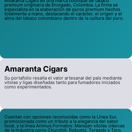
Amaranta Cigars es una marca boutique de tabaco
premium originaria de Envigado, Colombia. La firma se
especializa en la elaboración de puros premium hechos
totalmente a mano, destacando el carácter, el origen y el
alma del tabaco colombiano dentro de la cultura del puro.
Amaranta Cigars
Su portafolio resalta el valor artesanal del país mediante
vitolas y ligas diseñadas tanto para fumadores iniciados
como experimentados.
Cuentan con opciones reconocidas como la Línea Sur,
promocionada como un tributo a la elegancia del sabor
local, y la línea Animus.Formatos: Manejan vitolas clásicas
de la industria como Churchill, Robusto, Torpedo y Toro,