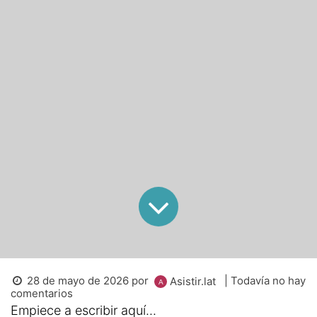
28 de mayo de 2026
por
| Todavía no hay
Asistir.lat
comentarios
Empiece a escribir aquí...