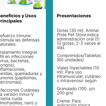
eneficios y Usos
Presentaciones
rincipales
Gotas (30 ml): Animal
Pride Pet Store indica
efuerzo Inmune:
administración oral (5-
stimula las defensas
10 gotas, 2-3 veces al
aturales.
día).
ratamiento Integral:
Comprimidos/Tabletas
til en infecciones
(60 unidades)
virus, bacterias,
ongos),
Viales Inyectables (10
nflamaciones,
ml): Para uso
eridas, quemaduras y
intramuscular, cutáneo
umores (papilomas,
o intravenoso según
arcinomas).
Granulado (100 y/o
fecciones Cutáneas:
200 grs)
a versión Inmul-V
rema cuida
Crema: Para
lmohadillas, nariz y
aplicación tópica.