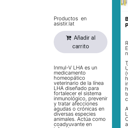
Productos en
B
asistir.lat
P
Añadir al
R
carrito
E
n
T
Inmul-V LHA es un
Ú
medicamento
(
homeopático
h
veterinario de la línea
i
LHA diseñado para
h
fortalecer el sistema
t
inmunológico, prevenir
c
y tratar afecciones
agudas o crónicas en
A
diversas especies
L
animales. Actúa como
C
coadyuvante en
a