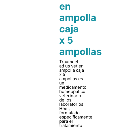
en
ampolla
caja
x 5
ampollas
Traumeel
ad us vet en
ampolla caja
x 5
ampollas es
un
medicamento
homeopático
veterinario
de los
laboratorios
Heel,
formulado
específicamente
para el
tratamiento