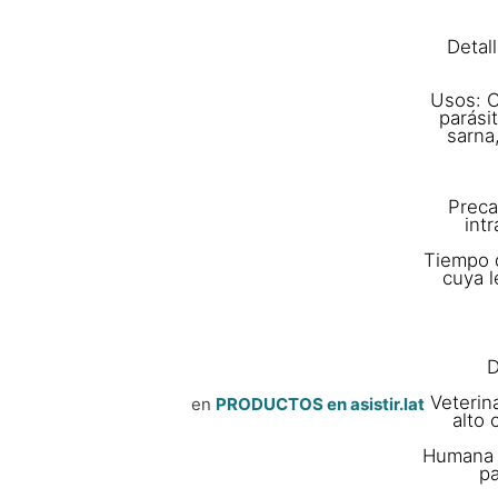
Detal
Usos: C
parási
sarna
Preca
int
Tiempo d
cuya 
D
Veterina
en
PRODUCTOS en asistir.lat
alto 
Humana (
pa