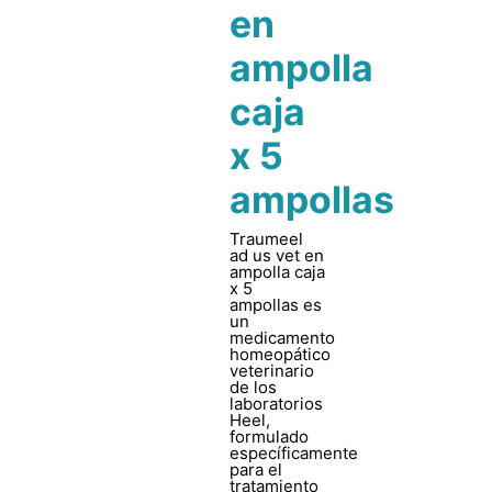
en
ampolla
caja
x 5
ampollas
Traumeel
ad us vet en
ampolla caja
x 5
ampollas es
un
medicamento
homeopático
veterinario
de los
laboratorios
Heel,
formulado
específicamente
para el
tratamiento