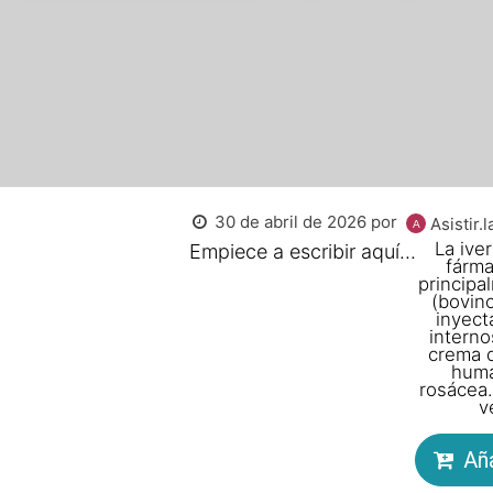
30 de abril de 2026
por
Asistir.l
La ive
Empiece a escribir aquí...
fárma
principa
(bovin
inyect
interno
crema d
huma
rosácea.
v
Aña