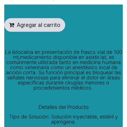
Agregar al carrito
La lidocaína en presentación de frasco vial de 100
ml,medicamento disponible en asistir.lat, es
comúnmente utilizada tanto en medicina humana
como veterinaria como un anestésico local de
acción corta. Su función principal es bloquear las
señales nerviosas para eliminar el dolor en áreas
específicas durante cirugías menores o
procedimientos médicos.
Detalles del Producto
Tipo de Solución: Solución inyectable, estéril y
apirógena.