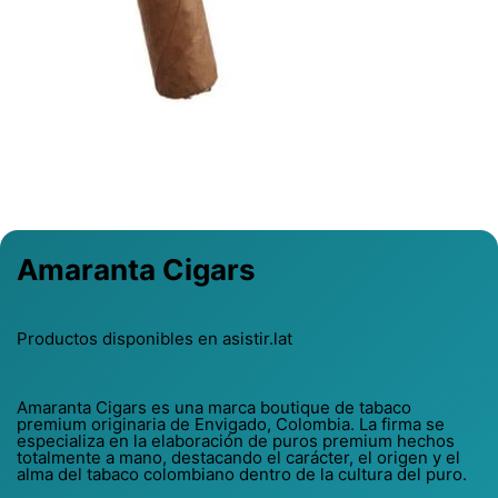
Previous
Next
Amaranta Cigars
Productos disponibles en asistir.lat
Amaranta Cigars es una marca boutique de tabaco
premium originaria de Envigado, Colombia. La firma se
especializa en la elaboración de puros premium hechos
totalmente a mano, destacando el carácter, el origen y el
alma del tabaco colombiano dentro de la cultura del puro.