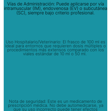
Vías de Administración: Puede aplicarse por vía
intramuscular (IM), endovenosa (EV) o subcutánea
(SC), siempre bajo criterio profesional.
Uso Hospitalario/Veterinario: El frasco de 100 ml es
ideal para entornos que requieren dosis múltiples o
procedimientos más extensos comparado con los
viales estándar de 10 ml o 50 ml.
Nota de seguridad: Este es un medicamento de
prescripción médica. No debe automedicarse, ya
que su uso incorrecto puede tener efectos