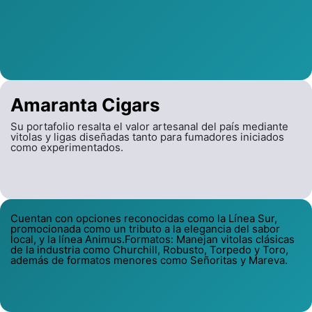
Amaranta Cigars
Su portafolio resalta el valor artesanal del país mediante
vitolas y ligas diseñadas tanto para fumadores iniciados
como experimentados.
Cuentan con opciones reconocidas como la Línea Sur,
promocionada como un tributo a la elegancia del sabor
local, y la línea Animus.Formatos: Manejan vitolas clásicas
de la industria como Churchill, Robusto, Torpedo y Toro,
además de formatos menores como Señoritas y Mareva.