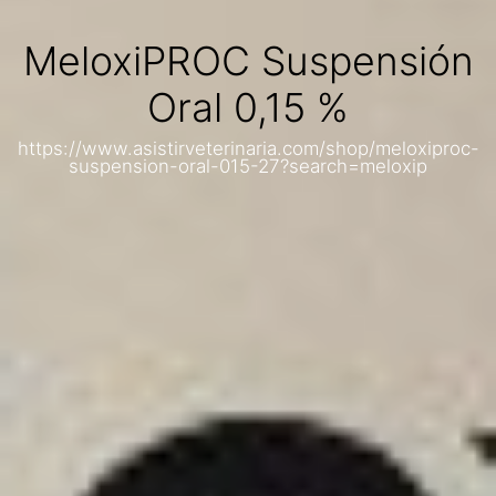
MeloxiPROC Suspensión
Oral 0,15 %
https://www.asistirveterinaria.com/shop/meloxiproc-
suspension-oral-015-27?search=meloxip