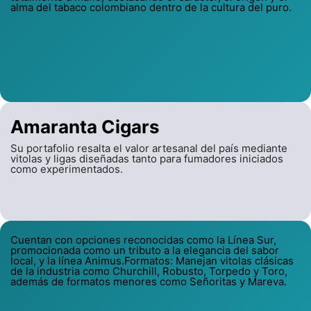
alma del tabaco colombiano dentro de la cultura del puro.
Amaranta Cigars
Su portafolio resalta el valor artesanal del país mediante
vitolas y ligas diseñadas tanto para fumadores iniciados
como experimentados.
Cuentan con opciones reconocidas como la Línea Sur,
promocionada como un tributo a la elegancia del sabor
local, y la línea Animus.Formatos: Manejan vitolas clásicas
de la industria como Churchill, Robusto, Torpedo y Toro,
además de formatos menores como Señoritas y Mareva.