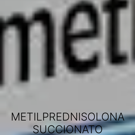
METILPREDNISOLONA
SUCCIONATO