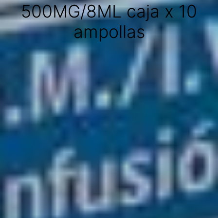
500MG/8ML caja x 10
ampollas