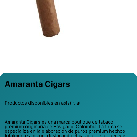
Previous
Next
Amaranta Cigars
Productos disponibles en asistir.lat
Amaranta Cigars es una marca boutique de tabaco
premium originaria de Envigado, Colombia. La firma se
especializa en la elaboración de puros premium hechos
totalmente a mano, destacando el carácter, el origen y el