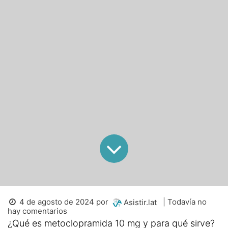
4 de agosto de 2024
por
| Todavía no
Asistir.lat
hay comentarios
¿Qué es metoclopramida 10 mg y para qué sirve?