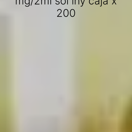
mg/2ml sol iny caja x
200