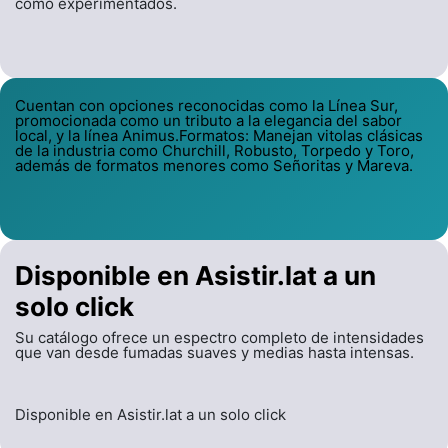
como experimentados.
Cuentan con opciones reconocidas como la Línea Sur,
promocionada como un tributo a la elegancia del sabor
local, y la línea Animus.Formatos: Manejan vitolas clásicas
de la industria como Churchill, Robusto, Torpedo y Toro,
además de formatos menores como Señoritas y Mareva.
Disponible en Asistir.lat a un
solo click
Su catálogo ofrece un espectro completo de intensidades
que van desde fumadas suaves y medias hasta intensas.
Disponible en Asistir.lat a un solo click