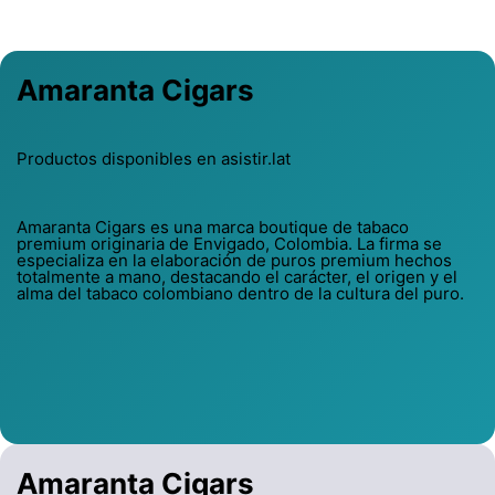
Amaranta Cigars
Productos disponibles en asistir.lat
Amaranta Cigars es una marca boutique de tabaco
premium originaria de Envigado, Colombia. La firma se
especializa en la elaboración de puros premium hechos
totalmente a mano, destacando el carácter, el origen y el
alma del tabaco colombiano dentro de la cultura del puro.
Amaranta Cigars