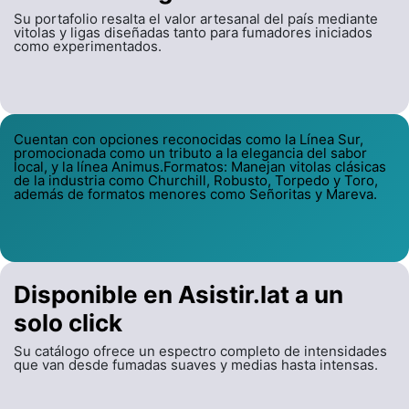
Su portafolio resalta el valor artesanal del país mediante
vitolas y ligas diseñadas tanto para fumadores iniciados
como experimentados.
Cuentan con opciones reconocidas como la Línea Sur,
promocionada como un tributo a la elegancia del sabor
local, y la línea Animus.Formatos: Manejan vitolas clásicas
de la industria como Churchill, Robusto, Torpedo y Toro,
además de formatos menores como Señoritas y Mareva.
Disponible en Asistir.lat a un
solo click
Su catálogo ofrece un espectro completo de intensidades
que van desde fumadas suaves y medias hasta intensas.