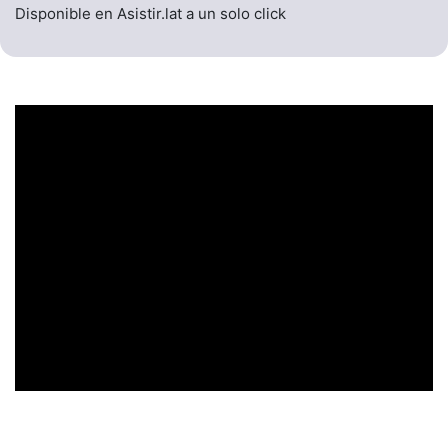
Disponible en Asistir.lat a un solo click
UN ENCABEZADO
LLAMATIVO